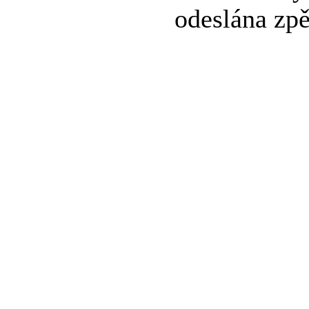
odeslána zpě